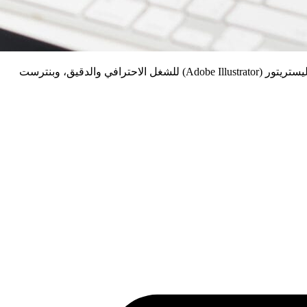
تبغى تصمم شعار احترافي لموقعك؟ أفضل الأدوات اللي تقدر تعتمد عليها الحين هي كانفا (Canva) لسهولتها والخيارات الجاهزة فيها، وأدوبي إليستريتور (Adobe Illustrator) للشغل الاحترافي والدقيق، وبنترست