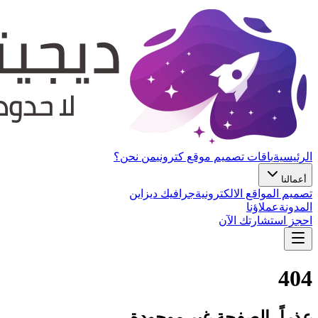
الرئيسية
باقات تصميم موقع كتروني
من نحن؟
أعمالنا
تصميم المواقع الالكترونية
جرافيك ديزاين
المدونة
عملاؤنا
احجز استشارتك الآن
404
عذراً، الصفحة غير موجودة