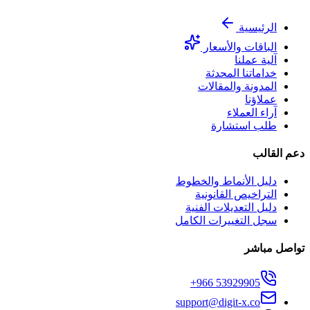
الرئيسية
الباقات والأسعار
آلية عملنا
خداماتنا المحدثة
المدونة والمقالات
عملاؤنا
آراء العملاء
طلب استشارة
دعم القالب
دليل الأنماط والخطوط
التراخيص القانونية
دليل التعديلات الفنية
سجل التغييرات الكامل
تواصل مباشر
+966 53929905
support@digit-x.co