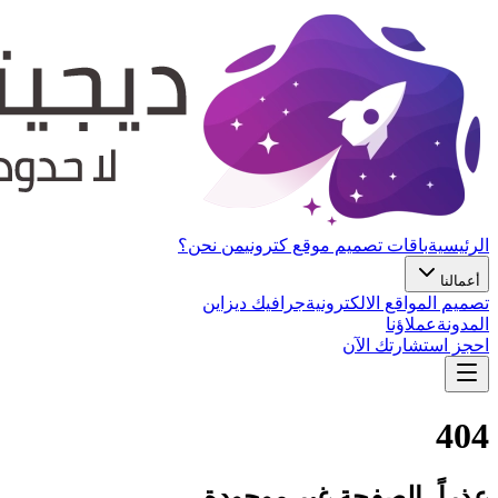
الرئيسية
باقات تصميم موقع كتروني
من نحن؟
أعمالنا
تصميم المواقع الالكترونية
جرافيك ديزاين
المدونة
عملاؤنا
احجز استشارتك الآن
404
عذراً، الصفحة غير موجودة