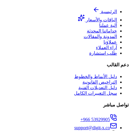
الرئيسية
الباقات والأسعار
آلية عملنا
خداماتنا المحدثة
المدونة والمقالات
عملاؤنا
آراء العملاء
طلب استشارة
دعم القالب
دليل الأنماط والخطوط
التراخيص القانونية
دليل التعديلات الفنية
سجل التغييرات الكامل
تواصل مباشر
+966 53929905
support@digit-x.co